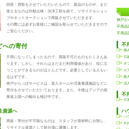
回収・買取をさせていただいたもので、新品のものや、まだ
使えるものは作動点検・洗浄工程を経て、リサイクルショッ
プやネットオークションで再販させていただきます。
神戸か
その際には必ずお客様にご確認を取らせていただきますので
不用品
ご安心ください。
不用品
不
どへの寄付
積
不用になってしまったもので、再販不可のものもたくさんあ
引
ります。しかし、それらはまだまだ利用価値があり、役に立
オ
つことができるものがほとんどです。必要としている人もい
エ
るはずです。
粗
神戸からっぽサービスは、老人ホームや児童養護施設などに
法
寄付をさせていただいております。また、今後はアジアの発
不
展途上国への輸出も検討中です。
不
生資源へ
ハ
ハ
再販・寄付が不可能なものは、スタッフが原材料に分類し、
片
リサイクル資源として処分場に運搬します。