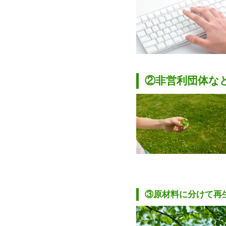
②非営利団体な
③原材料に分けて再