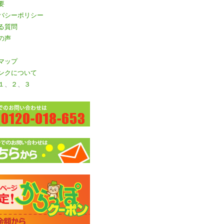
要
バシーポリシー
る質問
の声
マップ
ンクについて
１
、
２
、
３