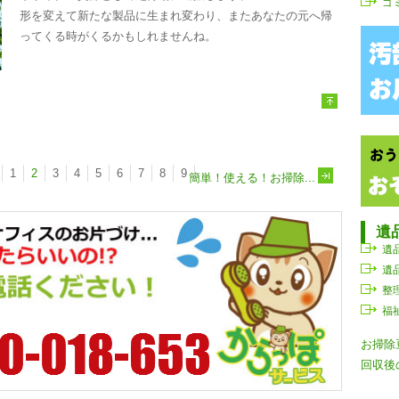
ゴ
形を変えて新たな製品に生まれ変わり、またあなたの元へ帰
ってくる時がくるかもしれませんね。
1
2
3
4
5
6
7
8
9
簡単！使える！お掃除...
遺
遺
遺
整
福
お掃除
回収後