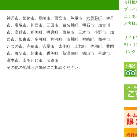
会社概
プライ
よくあ
神戸市、姫路市、尼崎市、西宮市、芦屋市、
六麓荘町
、伊丹
お客様
市、宝塚市、川西市、三田市、猪名川町、明石市、加古川
市、高砂市、稲美町、播磨町、西脇市、三木市、小野市、加
サイト
西市、加東市、多可町、神河町、市川町、福崎町、相生市、
相互リ
たつの市、赤穂市、宍粟市、太子町、上郡町、佐用町、豊岡
リンク
市、養父市、朝来市、香美町、新温泉町、篠山市、丹波市、
洲本市、南あわじ市、淡路市
その他の地域もお気軽にご相談ください。